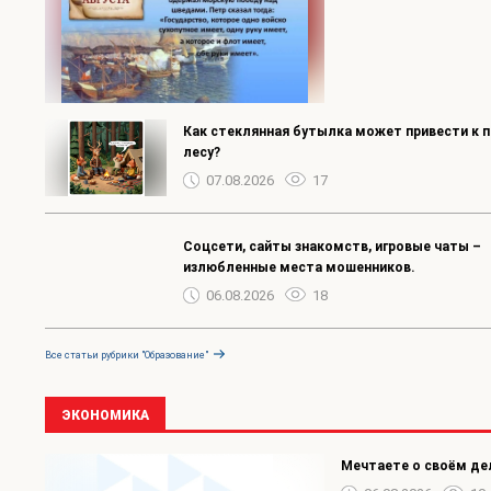
Как стеклянная бутылка может привести к п
лесу?
07.08.2026
17
Соцсети, сайты знакомств, игровые чаты –
излюбленные места мошенников.
06.08.2026
18
Все статьи рубрики "Образование"
ЭКОНОМИКА
Мечтаете о своём де