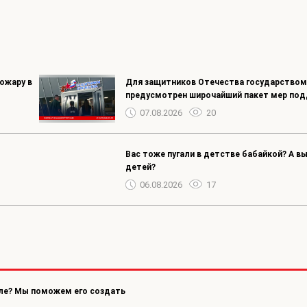
ожару в
Для защитников Отечества государство
предусмотрен широчайший пакет мер под
07.08.2026
20
Вас тоже пугали в детстве бабайкой? А вы
детей?
06.08.2026
17
ле? Мы поможем его создать