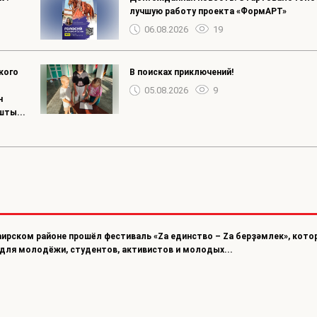
лучшую работу проекта «ФормАРТ»
06.08.2026
19
кого
В поисках приключений!
05.08.2026
9
н
шты...
илаирском районе прошёл фестиваль «Za единство – Za берҙәмлек», кото
ля молодёжи, студентов, активистов и молодых...