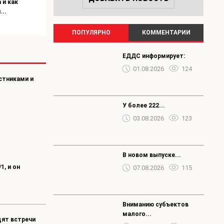
 и как
Весело, просто, по‑дружески —
Теперь следить за новос
..
так проходят встречи с «...
сферы ЖКХ стало проще!
07.08.2026
64
07.08.2026
97
ПОПУЛЯРНО
КОММЕНТАРИИ
ЕДДС информирует:
01.08.2026
124
стниками и
У более 222...
03.08.2026
123
В новом выпуске...
, и он
07.08.2026
115
Вниманию субъектов
малого...
дят встречи