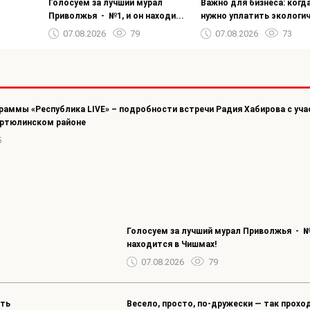
Голосуем за лучший мурал
Важно для бизнеса: когда
Приволжья - №1, и он находи...
нужно уплатить экологич.
07.08.2026
79
07.08.2026
73
раммы «Республика LIVE» – подробности встречи Радия Хабирова с уча
юртюлинском районе
5
Голосуем за лучший мурал Приволжья - №1
находится в Чишмах!
07.08.2026
79
ить
Весело, просто, по‑дружески — так прохо