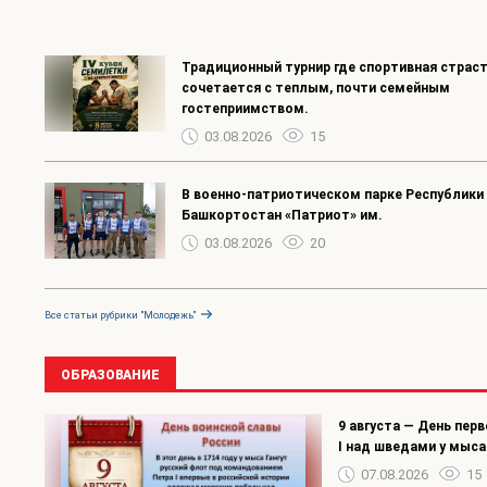
Традиционный турнир где спортивная страс
сочетается с теплым, почти семейным
гостеприимством.
03.08.2026
15
В военно-патриотическом парке Республики
Башкортостан «Патриот» им.
03.08.2026
20
Все статьи рубрики "Молодежь"
ОБРАЗОВАНИЕ
9 августа — День пер
I над шведами у мыса 
07.08.2026
15