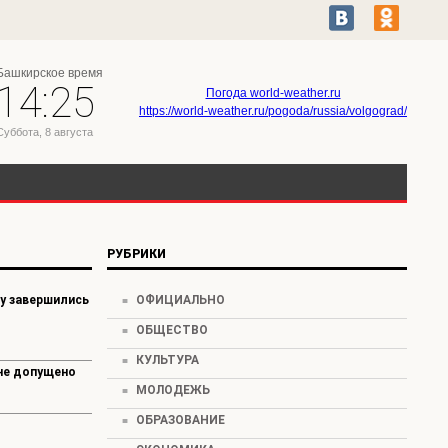
Башкирское время
14:25
Погода world-weather.ru
https://world-weather.ru/pogoda/russia/volgograd/
Суббота, 8 августа
РУБРИКИ
у завершились
ОФИЦИАЛЬНО
ОБЩЕСТВО
КУЛЬТУРА
не допущено
МОЛОДЕЖЬ
ОБРАЗОВАНИЕ