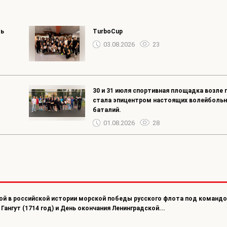
ть
TurboCup
03.08.2026
23
30 и 31 июля спортивная площадка возле 
стала эпицентром настоящих волейболь
баталий.
01.08.2026
28
вой в российской истории морской победы русского флота под команд
Гангут (1714 год) и День окончания Ленинградской...