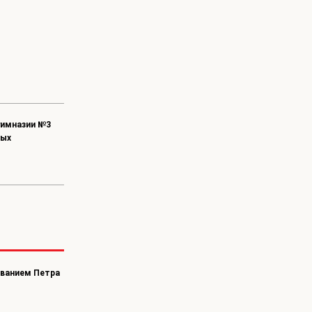
гимназии №3
ных
ованием Петра