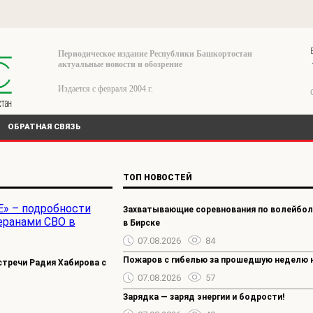
Периодическое издание Республики Башкортостан
актуальные новости и обозрение
Издается с февраля 2004 г.
ОБРАТНАЯ СВЯЗЬ
ТОП НОВОСТЕЙ
Захватывающие соревнования по волейбол
в Бирске
07.08.2026
84
Пожаров с гибелью за прошедшую неделю 
стречи Радия Хабирова с
07.08.2026
57
Зарядка — заряд энергии и бодрости!