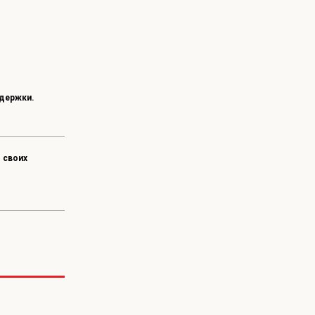
м
держки.
 своих