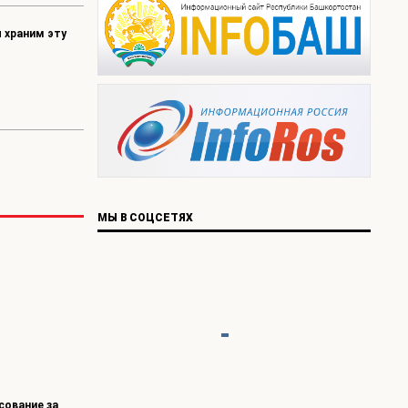
 храним эту
МЫ В СОЦСЕТЯХ
сование за