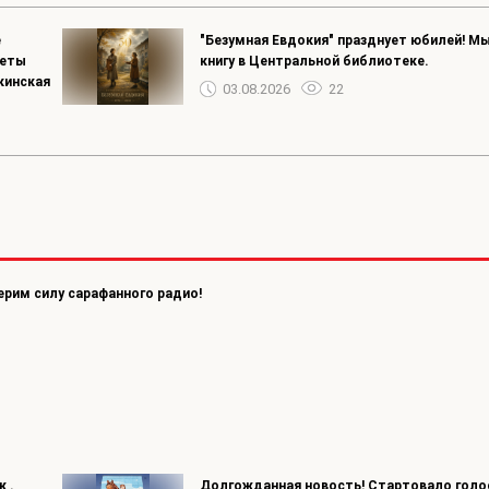
е
"Безумная Евдокия" празднует юбилей! Мы
реты
книгу в Центральной библиотеке.
кинская
03.08.2026
22
ерим силу сарафанного радио!
 .
Долгожданная новость! Стартовало голо