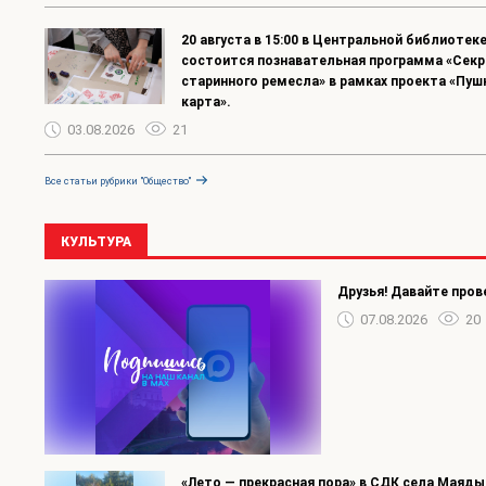
20 августа в 15:00 в Центральной библиотек
состоится познавательная программа «Сек
старинного ремесла» в рамках проекта «Пуш
карта».
03.08.2026
21
Все статьи рубрики "Общество"
КУЛЬТУРА
Друзья! Давайте пров
07.08.2026
20
«Лето — прекрасная пора» в СДК села Маядык